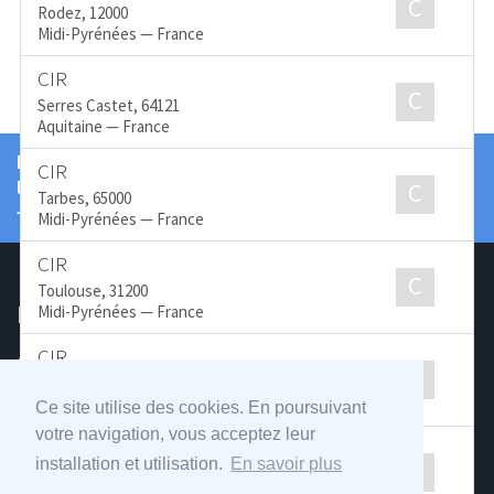
C
Rodez, 12000
Midi-Pyrénées — France
CIR
C
Serres Castet, 64121
Aquitaine — France
Recevez une fois par semaine notre synthèse de
CIR
l’actualité industrielle orientée machines tournantes
C
Tarbes, 65000
→
Midi-Pyrénées — France
CIR
C
Toulouse, 31200
ROTATING
INDUSTRY
Midi-Pyrénées — France
CIR
A propos du site
C
Sete, 34200
Nous contacter
Languedoc-Roussillon — France
Ce site utilise des cookies. En poursuivant
A propos
votre navigation, vous acceptez leur
Mentions légales
CIR
installation et utilisation.
En savoir plus
C
Distributeurs
Toulouse, 31100